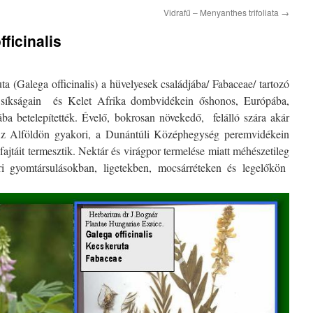
Vidrafű – Menyanthes trifoliata
→
ficinalis
a (Galega officinalis) a hüvelyesek családjába/ Fabaceae/ tartozó
síkságain és Kelet Afrika dombvidékein őshonos, Európába,
a betelepítették. Évelő, bokrosan növekedő, felálló szára akár
 Alföldön gyakori, a Dunántúli Középhegység peremvidékein
jtáit termesztik. Nektár és virágpor termelése miatt méhészetileg
éri gyomtársulásokban, ligetekben, mocsárréteken és legelőkön