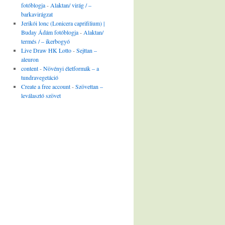
fotóblogja
-
Alaktan/ virág / –
barkavirágzat
Jerikói lonc (Lonicera caprifilium) |
Buday Ádám fotóblogja
-
Alaktan/
termés / – ikerbogyó
Live Draw HK Lotto
-
Sejttan –
aleuron
content
-
Növényi életformák – a
tundravegetáció
Create a free account
-
Szövettan –
leválasztó szövet