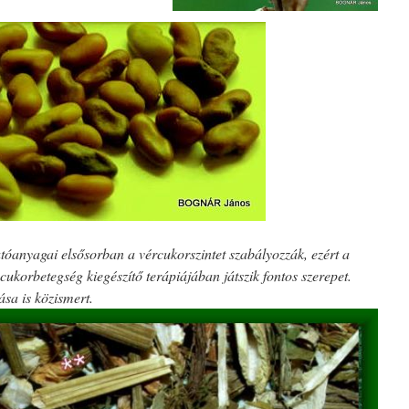
tóanyagai elsősorban a vércukorszintet szabályozzák, ezért a
korbetegség kiegészítő terápiájában játszik fontos szerepet.
ása is közismert.