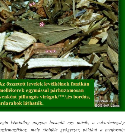
gin kémiailag nagyon hasonlít egy másik, a cukorbetegség
n származékhoz, mely többféle gyógyszer, például a metformin