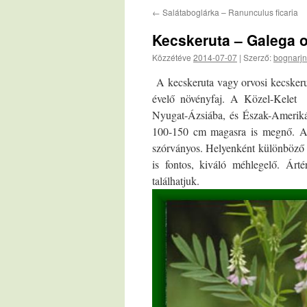
←
Salátaboglárka – Ranunculus ficaria
Kecskeruta – Galega of
Közzétéve
2014-07-07
|
Szerző:
bognarjn
A kecskeruta vagy orvosi kecskerut
évelő növényfaj. A Közel-Kelet 
Nyugat-Ázsiába, és Észak-Amerikáb
100-150 cm magasra is megnő. Az
szórványos. Helyenként különböző fa
is fontos, kiváló méhlegelő. Árt
találhatjuk.