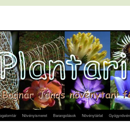
fogalomtár
Növényismeret
Barangolások
Növénytárlat
Gyógynövén