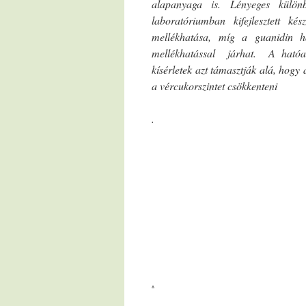
alapanyaga is. Lényeges külö
laboratóriumban kifejlesztett k
mellékhatása, míg a guanidin h
mellékhatással járhat. A hatóa
kísérletek azt támasztják alá, hogy a
a vércukorszintet csökkenteni
.
.