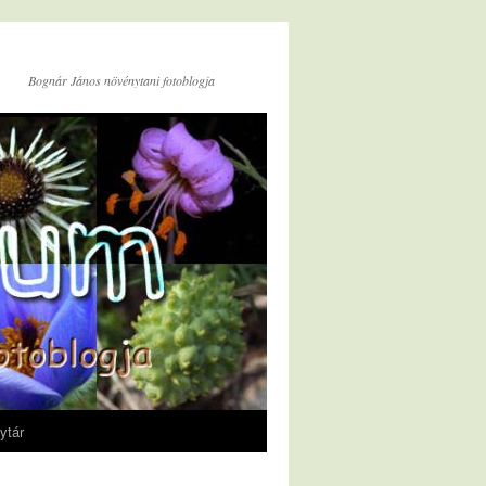
Bognár János növénytani fotoblogja
ytár