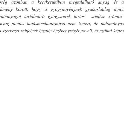
nbség azonban a kecskerutában megtalálható anyag és a
észítmény között, hogy a gyógynövénynek gyakorlatilag nincs
atóanyagot tartalmazó gyógyszerek tartós szedése számos
nyag pontos hatásmechanizmusa nem ismert, de tudományos
 szervezet sejtjeinek inzulin érzékenységét növeli, és ezáltal képes