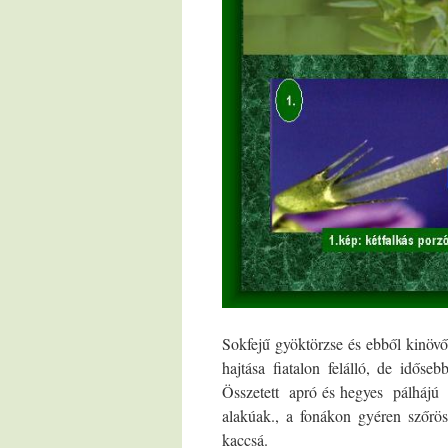
Sokfejű gyöktörzse és ebből kinövő
hajtása fiatalon felálló, de idős
Összetett apró és hegyes pálhájú pá
alakúak., a fonákon gyéren szőrö
kaccsá.