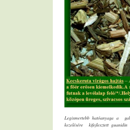
Legismertebb hatóanyaga a gale
kezelésére kifejlesztett guanidi