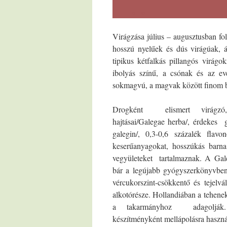
Virágzása július – augusztusban fol
hosszú nyelűek és dús virágúak, á
tipikus kétfalkás pillangós virág
ibolyás színű, a csónak és az e
sokmagvú, a magvak között finom 
Drogként elismert virágzó, 
hajtásai/Galegae herba/, érdekes 
galegin/, 0,3-0,6 százalék flavon
keserűanyagokat, hosszúkás barn
vegyületeket tartal­maznak. A Ga
bár a legújabb gyógyszerkönyvbe
vércukorszint-csökkentő és tejelvá­
alkotórésze. Hollandiában a tehene
a takarmányhoz adagolják. 
készítményként mellápolásra haszná