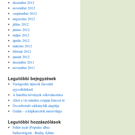
december 2012
november 2012
szeptember 2012
augusztus 2012
július 2012
június 2012
május 2012
április 2012
március 2012
február 2012
január 2012
december 2011
november 2011
Legutóbbi bejegyzések
Vastagodás típusok fásszárú
egyszikűeknél
A halofita növények sókiválasztása
Ahol a víz minden cseppje kincset ér
Összeboruló sárkányfák alagútja
Guilin – a kúpkarsztok mesevilága
Legutóbbi hozzászólások
Fehér nyár (Populus alba)
barkavirágzat - Buday Ádám