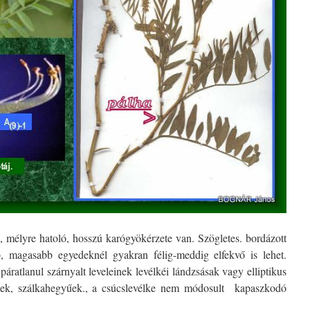
, mélyre hatoló, hosszú karógyökérzete van. Szögletes. bordázott
ebb, magasabb egyedeknél gyakran félig-meddig elfekvő is lehet.
ratlanul szárnyalt leveleinek levélkéi lándzsásak vagy elliptikus
sek, szálkahegyűek., a csúcslevélke nem módosult kapaszkodó