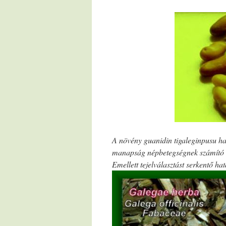
A növény guanidin tigaleginpusu ha
manapság népbetegségnek számító cu
Emellett tejelválasztást serkentő hat