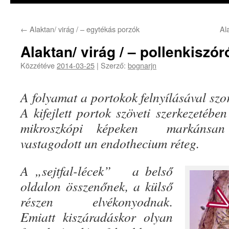
←
Alaktan/ virág / – egytékás porzók
Al
Alaktan/ virág / – pollenkiszó
Közzétéve
2014-03-25
|
Szerző:
bognarjn
A folyamat a portokok felnyílásával szo
A kifejlett portok szöveti szerkezetébe
mikroszkópi képeken
markánsan
vastagodott un endothecium réteg.
A „sejtfal-lécek”
a belső
oldalon összenőnek, a külső
részen elvékonyodnak.
Emiatt kiszáradáskor olyan