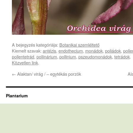
A bejegyzés kategóriája:
Botanikai szemléltető
Kiemelt szavak:
antézis
,
endothecium
,
monádok
,
poliádok
,
polle
pollentetrád
,
pollinárium
,
pollinium
,
pszeudomonádok
,
tetrádok
.
Közvetlen link
.
←
Alaktan/ virág / – egytékás porzók
Al
Plantarium