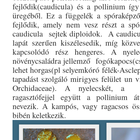
fejlődik(caudicula) és a pollinium íg
üregéből. Ez a függelék a spóraképző
fejlődik, amely nem vesz részt a spó
caudicula
sejtek diploidok.
A caudicu
lapát szerűen kiszélesedik, míg közv
kapcsolódó rész hengeres. A nyele
növénycsaládra jellemző
fogókapocs(cs
lehet horgas(pl selyemkóró félék-Ascle
tapadást szolgáló mirigyes felület un 
Orchidaceae). A nyelecskét, a
ragasztófejjel együtt a pollinium át
nevezik. A kampós, vagy ragacsos ös
bibén keletkezik.