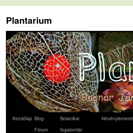
Kilépés
a
Plantarium
tartalomba
Kezdőlap
Blog-
Botanikai
Növényismeret
Fórum
fogalomtár