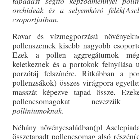
tapadást segítő képződménnyel polli
orchideák és a selyemkóró félék(Asc
csoportjaiban.
Rovar és vízmegporzású növényekn
pollenszemek kisebb nagyobb csoport
Ezek a pollen aggregátumok még
keletkeznek és a portokok felnyílása 
porzótáj felszínére. Ritkábban a po
pollenzsákok) összes virágpora egyetl
masszát képezve tapad össze. Ezek
pollencsomagokat nevezzük pol
polliniumoknak.
Néhány növénycsaládban(pl Asclepiada
összetapadt pollencsomag alsó részén(