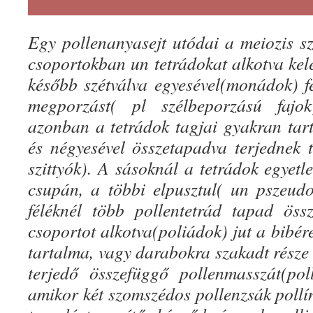
Egy pollenanyasejt utódai a meiozis sz
csoportokban un tetrádokat alkotva kel
később szétválva egyesével(monádok) fe
megporzást( pl szélbeporzású fajo
azonban a tetrádok tagjai gyakran ta
és négyesével összetapadva terjednek t
szittyók). A sásoknál a tetrádok egyetl
csupán, a többi elpusztul( un pszeu
féléknél több pollentetrád tapad öss
csoportot alkotva(poliádok) jut a bibére
tartalma, vagy darabokra szakadt része
terjedő összefüggő pollenmasszát(pol
amikor két szomszédos pollenzsák pollí