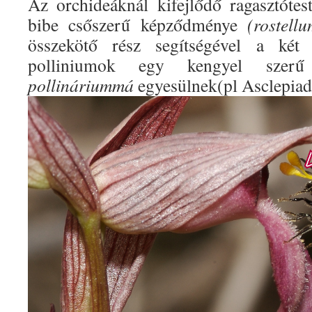
Az orchideáknál kifejlődő ragasztótes
bibe csőszerű képződménye
(rostellu
összekötő rész segítségével a
két 
polliniumok egy kengyel szerű
pollináriummá
egyesülnek(pl Asclepiad