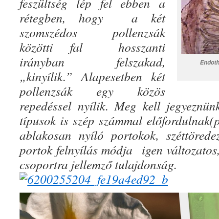
feszültség lép fel ebben a
rétegben, hogy
a két
szomszédos pollenzsák
közötti fal
hosszanti
irányban felszakad,
Endoth
„kinyílik.” Alapesetben két
pollenzsák egy közös
repedéssel nyílik. Meg kell jegyeznün
típusok is szép számmal előfordulnak(p
ablakosan nyíló portokok, széttörede
portok felnyílás módja
igen változatos,
csoportra jellemző tulajdonság.