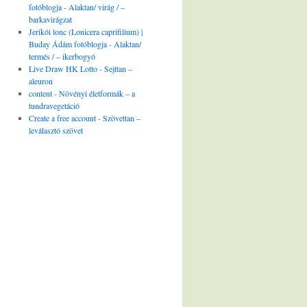
fotóblogja
-
Alaktan/ virág / –
barkavirágzat
Jerikói lonc (Lonicera caprifilium) |
Buday Ádám fotóblogja
-
Alaktan/
termés / – ikerbogyó
Live Draw HK Lotto
-
Sejttan –
aleuron
content
-
Növényi életformák – a
tundravegetáció
Create a free account
-
Szövettan –
leválasztó szövet