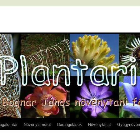
fogalomtár
Növényismeret
Barangolások
Növénytárlat
Gyógynövén