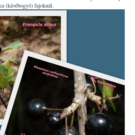
fea (kávébogyó) fajoknál.