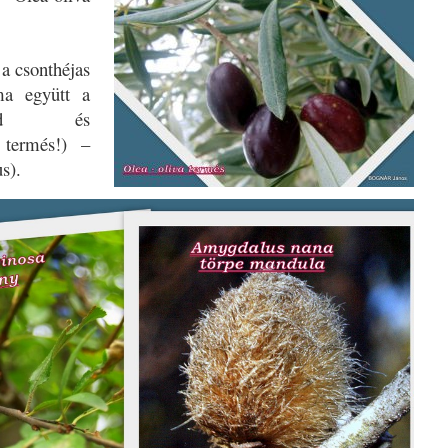
a csonthéjas
ma együtt a
zárad és
ó termés!) –
s).