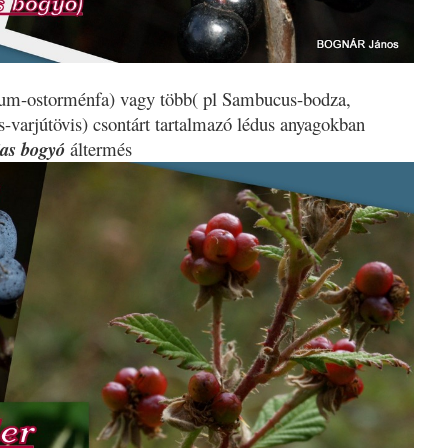
num-ostorménfa) vagy több( pl Sambucus-bodza,
varjútövis) csontárt tartalmazó lédus anyagokban
jas bogyó
áltermés