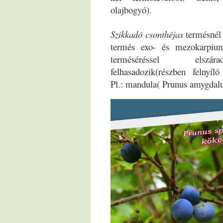
olajbogyó).
Szikkadó csonthéjas
termésnél 
termés exo- és mezokarpiu
terméséréssel els
felhasadozik(részben felnyíl
Pl.: mandula( Prunus amygdalu