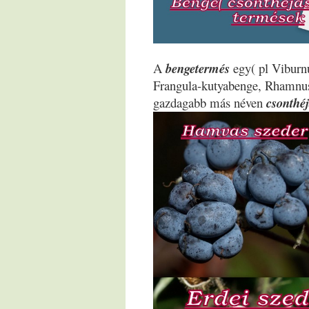
A
bengetermés
egy( pl Vibur
Frangula-kutyabenge, Rhamnus-
gazdagabb más néven
csonthé