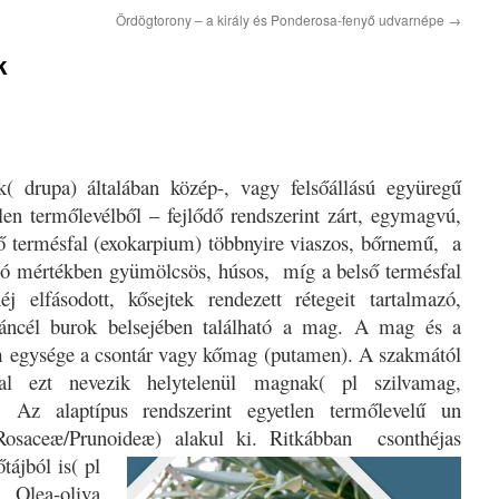
Ördögtorony – a király és Ponderosa-fenyő udvarnépe
→
k
( drupa) általában közép-, vagy felsőállású együregű
en termőlevélből – fejlődő rendszerint zárt, egymagvú,
ő termésfal (exokarpium) többnyire viaszos, bőrnemű,
a
zó mértékben gyümölcsös, húsos,
míg a belső termésfal
 elfásodott, kősejtek rendezett rétegeit tartalmazó,
áncél burok belsejében található a mag. A mag és a
m egysége a csontár vagy kőmag (putamen). A szakmától
gal ezt nevezik helytelenül magnak( pl szilvamag,
Az alaptípus rendszerint egyetlen termőlevelű un
Rosaceæ/Prunoideæ) alakul ki.
Ritkábban
csonthéjas
tájból is( pl
 Olea-oliva