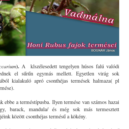
).
ccarium
A klszélesedett tengelyen húsos falú valódi
kednek el sűrűn egymás mellett. Egyetlen virág sok
jából kialakuló apró csonthéjas termések halmaza( pl
rmése).
ak ebbe a terméstípusba. Ilyen termése van számos hazai
ggy, barack, mandula/ és még sok más termesztett
jéink között csonthéjas termésű a kökény
.