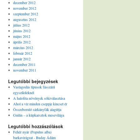
december 2012
november 2012
szeptember 2012
augusztus 2012
július 2012
június 2012
május 2012
április 2012
március 2012
február 2012
január 2012
december 2011
november 2011
Legutóbbi bejegyzések
Vastagodás típusok fásszárú
egyszikűeknél
A halofita növények sókiválasztása
Ahol a víz minden cseppje kincset ér
Összeboruló sárkányfák alagútja
Guilin – a kúpkarsztok mesevilága
Legutóbbi hozzászólások
Fehér nyár (Populus alba)
barkavirágzat - Buday Ádám