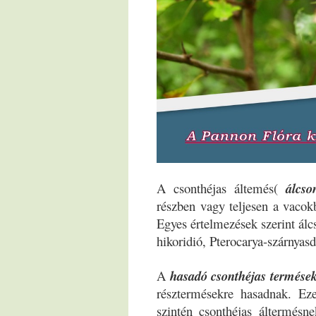
A csonthéjas áltemés(
álcso
részben vagy teljesen a vacokb
Egyes értelmezések szerint álcs
hikoridió, Pterocarya-szárnyasd
A
hasadó csonthéjas termése
résztermésekre hasadnak. Ez
szintén csonthéjas áltermésn