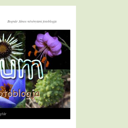
Bognár János növénytani fotoblogja
ytár