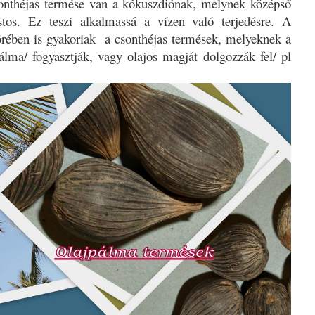
csonthéjas termése van a kókuszdiónak, melynek középső
os. Ez teszi alkalmassá a vízen való terjedésre. A
rében is gyakoriak
a csonthéjas termések, melyeknek a
álma/ fogyasztják, vagy olajos magját dolgozzák fel/ pl