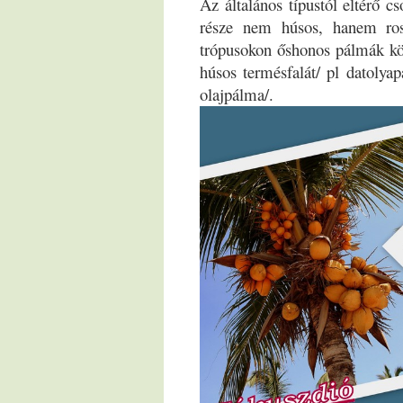
Az általános típustól eltérő 
része nem húsos, hanem rost
trópusokon őshonos pálmák kö
húsos termésfalát/ pl datolyap
olajpálma/.