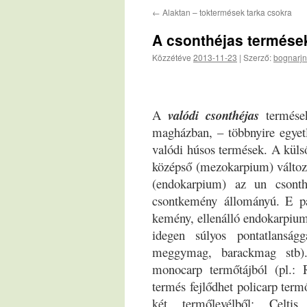
←
Alaktan – toktermések tarka csokra
A csonthéjas termése
Közzétéve
2013-11-23
|
Szerző:
bognarjn
A
valódi csonthéjas
termések
magházban, – többnyire egyetl
valódi húsos termések. A küls
középső (mezokarpium) válto
(endokarpium) az un csonthéj
csontkemény állományú.
E p
kemény, ellenálló endokarpiu
idegen súlyos pontatlanság
meggymag, barackmag stb). 
monocarp termőtájból (pl.: 
termés fejlődhet policarp termő
két termőlevélből: Celtis,