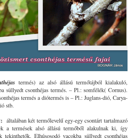
nthéjas
termés) az alsó állású termőtájból kialakuló,
a süllyedt csonthéjas termés. – Pl.: somfélék( Cornus).
onthéjas termés a diótermés is – Pl.: Juglans-dió, Carya-
ió stb.
:
k
általában két termőlevelű egy-egy csontárt tartalmazó
ek a termések alsó állású termőből alakulnak ki, így
ek tekinthetők. Elhúsosodó vacokba süllyedt csonthéjas