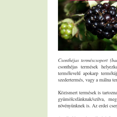
Csonthéjas terméscsoport (ba
csonthéjas termések helyez
termőlevelű apokarp termőtá
szedertermés, vagy a málna te
Közismert termések is tartozn
gyümölcsfánknak/szilva, me
növényünknek is. Az erdei cser