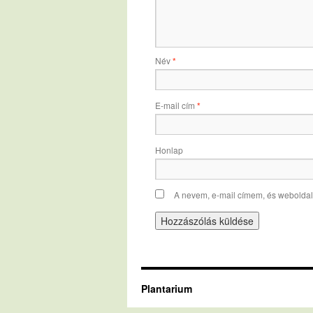
Név
*
E-mail cím
*
Honlap
A nevem, e-mail címem, és webold
Plantarium