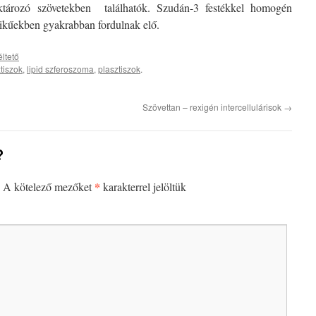
raktározó szövetekben
találhatók. Szudán-3 festékkel homogén
ikűekben gyakrabban fordulnak elő.
ltető
tiszok
,
lipid szferoszoma
,
plasztiszok
.
Szövettan – rexigén intercellulárisok
→
?
*
A kötelező mezőket
karakterrel jelöltük