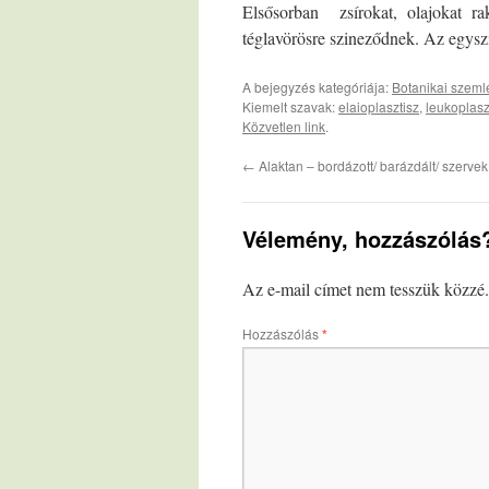
Elsősorban
zsírokat, olajokat 
téglavörösre szineződnek. Az egysz
A bejegyzés kategóriája:
Botanikai szemlé
Kiemelt szavak:
elaioplasztisz
,
leukoplasz
Közvetlen link
.
←
Alaktan – bordázott/ barázdált/ szervek
Vélemény, hozzászólás
Az e-mail címet nem tesszük közzé.
Hozzászólás
*