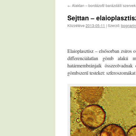
←
Alaktan – bordázott/ barázdált/ szervek
Sejttan – elaioplaszti
Közzétéve
2013-05-11
|
Szerző:
bognarjn
Elaioplasztisz – elsősorban zsíros 
differenciálatlan gömb alakú m
határmembránjaik összeolvadnak
gömbszerű testeket: szferoszomákat