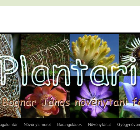
fogalomtár
Növényismeret
Barangolások
Növénytárlat
Gyógynövén