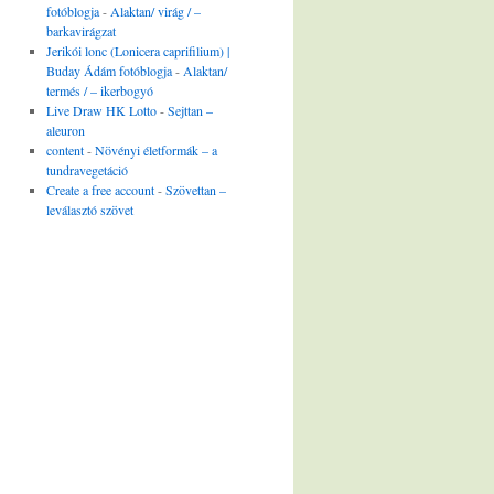
fotóblogja
-
Alaktan/ virág / –
barkavirágzat
Jerikói lonc (Lonicera caprifilium) |
Buday Ádám fotóblogja
-
Alaktan/
termés / – ikerbogyó
Live Draw HK Lotto
-
Sejttan –
aleuron
content
-
Növényi életformák – a
tundravegetáció
Create a free account
-
Szövettan –
leválasztó szövet