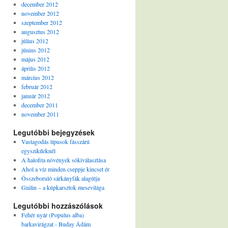
december 2012
november 2012
szeptember 2012
augusztus 2012
július 2012
június 2012
május 2012
április 2012
március 2012
február 2012
január 2012
december 2011
november 2011
Legutóbbi bejegyzések
Vastagodás típusok fásszárú
egyszikűeknél
A halofita növények sókiválasztása
Ahol a víz minden cseppje kincset ér
Összeboruló sárkányfák alagútja
Guilin – a kúpkarsztok mesevilága
Legutóbbi hozzászólások
Fehér nyár (Populus alba)
barkavirágzat - Buday Ádám