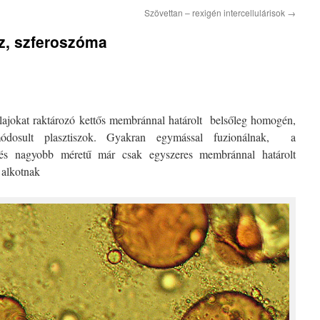
Szövettan – rexigén intercellulárisok
→
sz, szferoszóma
olajokat raktározó kettős membránnal határolt
belsőleg homogén,
ódosult plasztiszok. Gyakran egymással fuzionálnak,
a
 és nagyobb méretű már csak egyszeres membránnal határolt
 alkotnak