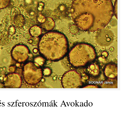
 és szferoszómák Avokado