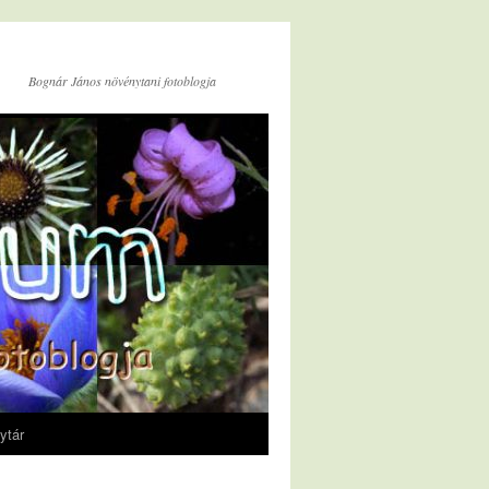
Bognár János növénytani fotoblogja
ytár