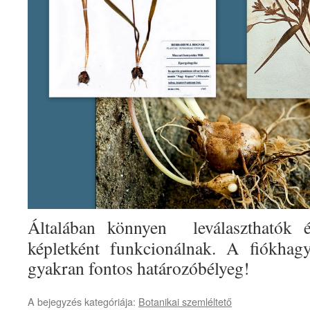
Általában könnyen leválaszthatók és
képletként funkcionálnak. A fiókhag
gyakran fontos határozóbélyeg!
A bejegyzés kategóriája:
Botanikai szemléltető