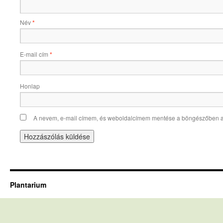
Név
*
E-mail cím
*
Honlap
A nevem, e-mail címem, és weboldalcímem mentése a böngészőben 
Plantarium