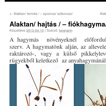
←
Alaktan/ termés / – syconus/ szikonusz/
Ala
Alaktan/ hajtás / – fiókhagyma
Közzétéve
2013-04-10
|
Szerző:
bognarjn
A hagymás növényeknél előforduló 
szerv. A hagymatönk alján, az allevele
raktározó-, vagy a külső pikkelylev
rügyekből keletkező az anyahagymánál