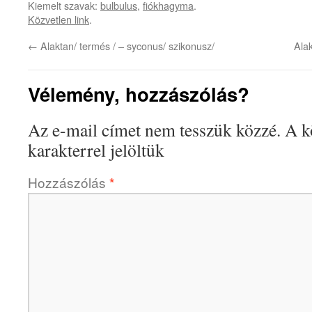
Kiemelt szavak:
bulbulus
,
fiókhagyma
.
Közvetlen link
.
←
Alaktan/ termés / – syconus/ szikonusz/
Ala
Vélemény, hozzászólás?
Az e-mail címet nem tesszük közzé.
A k
karakterrel jelöltük
Hozzászólás
*