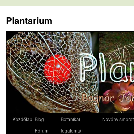
Kilépés
a
Plantarium
tartalomba
Kezdőlap
Blog-
Botanikai
Növényismeret
Fórum
fogalomtár