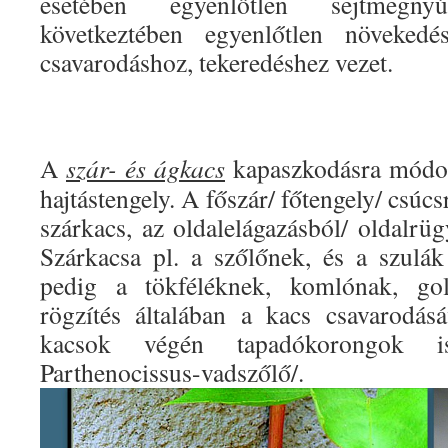
esetében egyenlőtlen sejtmegn
következtében egyenlőtlen növekedé
csavarodáshoz, tekeredéshez vezet.
A
szár- és ágkacs
kapaszkodásra módos
hajtástengely. A főszár/ főtengely/ csú
szárkacs, az oldalelágazásból/ oldalrü
Szárkacsa pl. a szőlőnek, és a szulá
pedig a tökféléknek, komlónak, go
rögzítés általában a kacs csavarodás
kacsok végén tapadókorongok is
Parthenocissus-vadszőlő/.