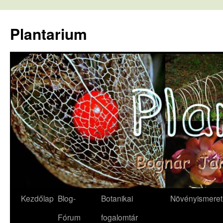
Kilépés
a
Plantarium
tartalomba
Kezdőlap
Blog-
Botanikai
Növényismeret
Fórum
fogalomtár