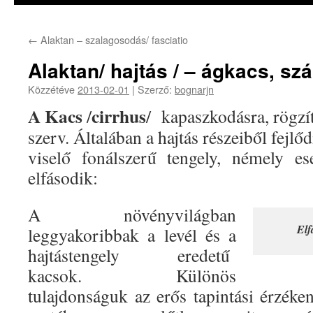
←
Alaktan – szalagosodás/ fasciatio
Alaktan/ hajtás / – ágkacs, sz
Közzétéve
2013-02-01
|
Szerző:
bognarjn
A Kacs
cirrhus
/
/ kapaszkodásra, rögzí
szerv. Általában a hajtás részeiből fejlőd
viselő fonálszerű tengely, némely e
elfásodik:
A növényvilágban
Elf
leggyakoribbak a levél és a
hajtástengely eredetű
kacsok. Különös
tulajdonságuk az erős tapintási érzéke