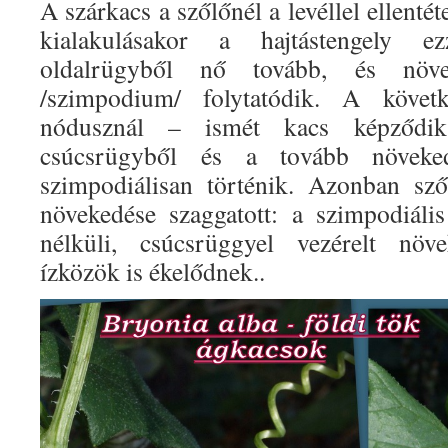
A szárkacs a szőlőnél a levéllel ellenté
kialakulásakor a hajtástengely 
oldalrügyből nő tovább, és növek
/szimpodium/ folytatódik. A követ
nódusznál – ismét kacs képződik
csúcsrügyből és a tovább növeke
szimpodiálisan történik. Azonban szől
növekedése szaggatott: a szimpodiáli
nélküli, csúcsrüggyel vezérelt növ
ízközök is ékelődnek..