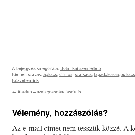
A bejegyzés kategóriája:
Botanikai szemléltető
Kiemelt szavak:
ágkacs
,
cirrhus
,
szárkacs
,
tapadókorongos kacs
Közvetlen link
.
←
Alaktan – szalagosodás/ fasciatio
Vélemény, hozzászólás?
Az e-mail címet nem tesszük közzé.
A k