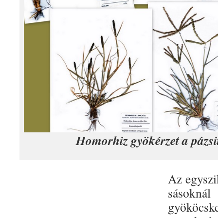
Homorhiz gyökérzet a pázsit
Az egyszi
sásoknál 
gyököcs