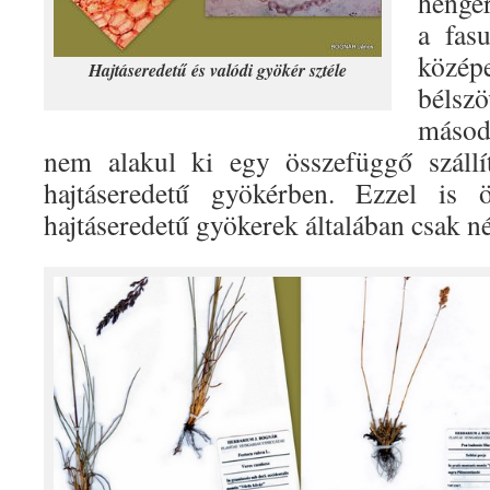
henge
a fasu
közép
Hajtáseredetű és valódi gyökér sztéle
béls
másod
nem alakul ki egy összefüggő szállí
hajtáseredetű gyökérben. Ezzel is 
hajtáseredetű gyökerek általában csak n