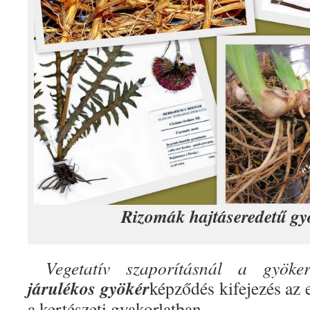
Rizomák hajtáseredetű gy
Vegetatív szaporításnál a gyökere
járulékos
gyökér
képződés kifejezés az 
a kertészeti gyakorlatban.