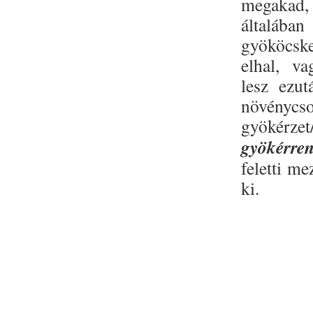
megakad, 
általáb
gyököcsk
elhal, va
lesz ezu
növénycso
gyök
gyökérren
feletti me
ki.