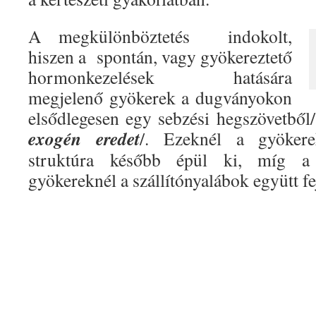
A megkülönböztetés indokolt,
hiszen a spontán, vagy gyökereztető
hormonkezelések hatására
megjelenő gyökerek a dugványokon
elsődlegesen egy sebzési hegszövetből/
exogén eredet
/.
Ezeknél a gyökerek
struktúra később épül ki, míg a v
gyökereknél a szállítónyalábok együtt f