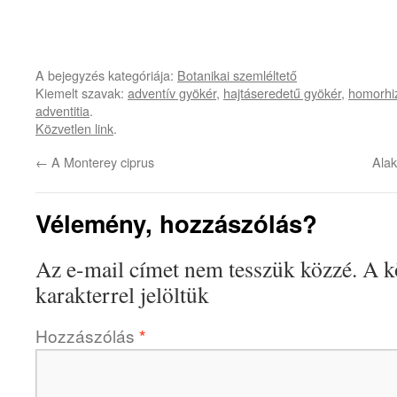
A bejegyzés kategóriája:
Botanikai szemléltető
Kiemelt szavak:
adventív gyökér
,
hajtáseredetű gyökér
,
homorhi
adventitia
.
Közvetlen link
.
←
A Monterey ciprus
Alak
Vélemény, hozzászólás?
Az e-mail címet nem tesszük közzé.
A k
karakterrel jelöltük
Hozzászólás
*