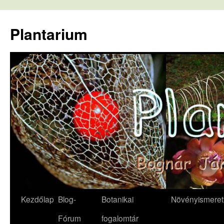
Kilépés
a
Plantarium
tartalomba
Kezdőlap
Blog-
Botanikai
Növényismeret
Fórum
fogalomtár