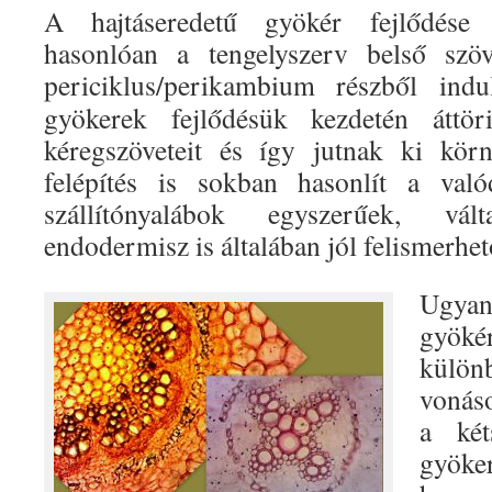
A hajtáseredetű gyökér fejlődése 
hasonlóan a tengelyszerv belső szöve
periciklus/perikambium részből indu
gyökerek fejlődésük kezdetén áttör
kéregszöveteit és így jutnak ki körn
felépítés is sokban hasonlít a val
szállítónyalábok egyszerűek, vá
endodermisz is általában jól felismerhet
Ugyan
gyöké
külö
vonás
a két
gyök