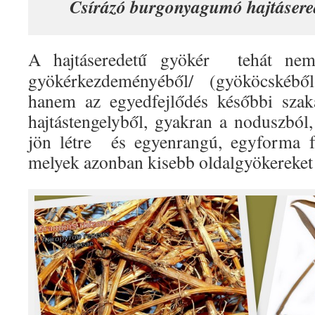
Csírázó burgonyagumó hajtásere
A hajtáseredetű gyökér tehát nem
gyökérkezdeményéből/ (gyököcskéből-
hanem az egyedfejlődés későbbi szak
hajtástengelyből, gyakran a noduszból,
jön létre és egyenrangú, egyforma fe
melyek azonban kisebb oldalgyökereket 