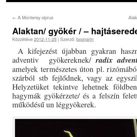
←
A Monterey ciprus
Alak
Alaktan/ gyökér / – hajtásere
Közzétéve
2012-11-25
|
Szerző:
bognarjn
A kifejezést újabban gyakran hasz
radix advent
adventiv gyökereknek/
amelyek természetes úton pl. rizómábó
szárból stb fejlődnek, vagy az egysz
Helyzetüket tekintve lehetnek földbe
hagymák gyökérzete/ és a felszín felet
működésű un léggyökerek.