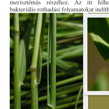
merisztémás részéhez. Az itt fel
bakteriális rothadási folyamatokat indíth