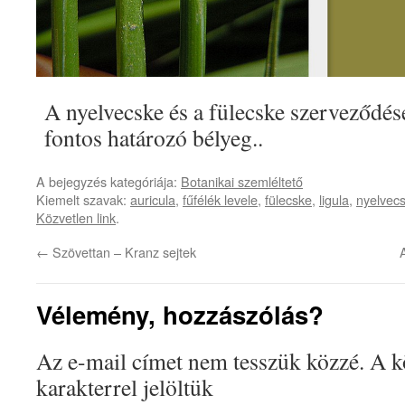
A nyelvecske és a fülecske szerveződés
fontos határozó bélyeg..
A bejegyzés kategóriája:
Botanikai szemléltető
Kiemelt szavak:
auricula
,
fűfélék levele
,
fülecske
,
ligula
,
nyelvec
Közvetlen link
.
←
Szövettan – Kranz sejtek
Vélemény, hozzászólás?
Az e-mail címet nem tesszük közzé.
A k
karakterrel jelöltük