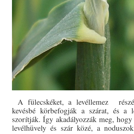
A fülecskéket, a levéllemez részén
kevésbé körbefogják a szárat, és a l
szorítják. Így akadályozzák meg, hogy
levélhüvely és szár közé, a noduszok