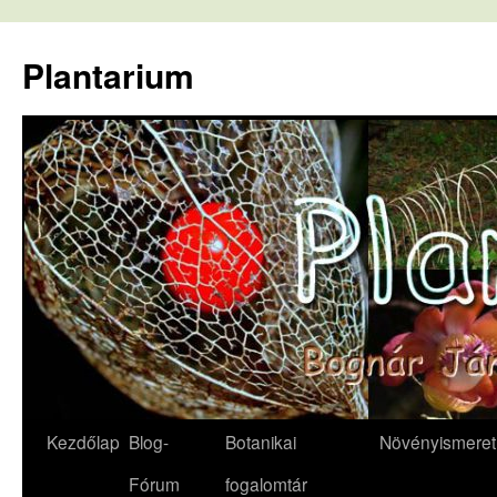
Kilépés
a
Plantarium
tartalomba
Kezdőlap
Blog-
Botanikai
Növényismeret
Fórum
fogalomtár