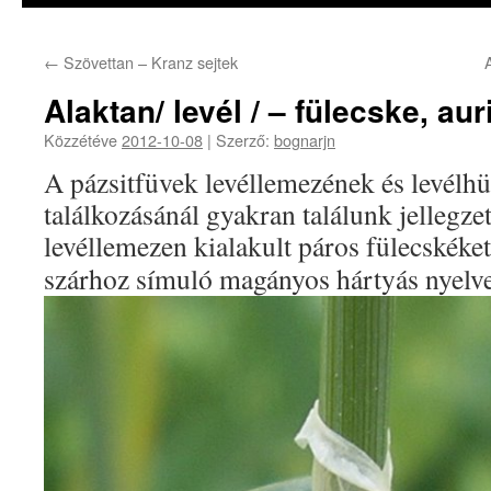
←
Szövettan – Kranz sejtek
Alaktan/ levél / – fülecske, aur
Közzétéve
2012-10-08
|
Szerző:
bognarjn
A pázsitfüvek levéllemezének és levélh
találkozásánál gyakran találunk jellegze
levéllemezen kialakult páros fülecskéket
szárhoz símuló magányos hártyás nyelv