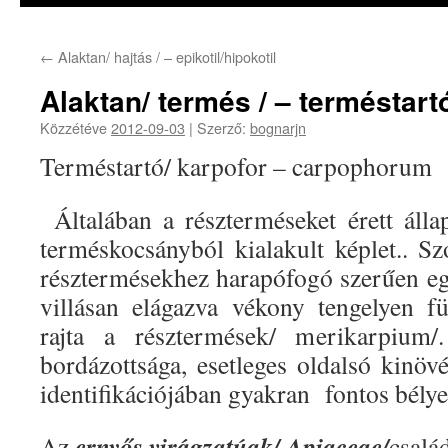
←
Alaktan/ hajtás / – epikotil/hipokotil
Alaktan/ termés / – terméstart
Közzétéve
2012-09-03
|
Szerző:
bognarjn
Terméstartó/ karpofor – carpophorum
Általában a részterméseket érett állap
terméskocsányból kialakult képlet.. S
résztermésekhez harapófogó szerűen e
villásan elágazva vékony tengelyen f
rajta a résztermések/ merikarpium/
bordázottsága, esetleges oldalsó kinövé
identifikációjában gyakran fontos bély
ernyős virágzatúak/ Apiaceae/
Az
csalá