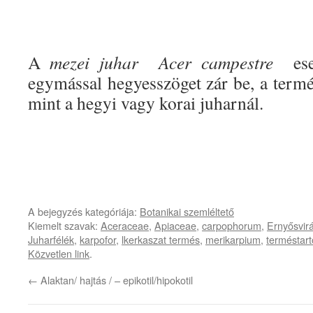
A
mezei juhar Acer campestre
eset
egymással hegyesszöget zár be, a term
mint a hegyi vagy korai juharnál.
A bejegyzés kategóriája:
Botanikai szemléltető
Kiemelt szavak:
Aceraceae
,
Apiaceae
,
carpophorum
,
Ernyősvir
Juharfélék
,
karpofor
,
lkerkaszat termés
,
merikarpium
,
terméstart
Közvetlen link
.
←
Alaktan/ hajtás / – epikotil/hipokotil