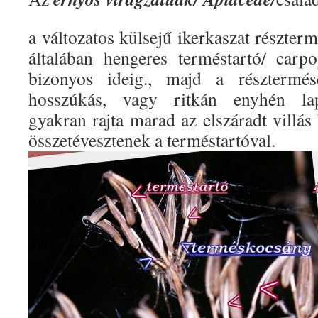
a változatos külsejű ikerkaszat részterm
általában hengeres terméstartó/ carp
bizonyos ideig., majd a résztermé
hosszúkás, vagy ritkán enyhén lapí
gyakran rajta marad az elszáradt villás
összetévesztenek a terméstartóval.