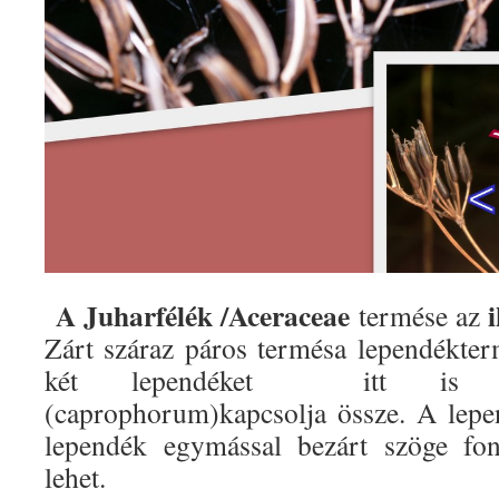
A Juharfélék /Aceraceae
termése az
Zárt száraz páros termésa lependékter
két lependéket itt is vil
(caprophorum)kapcsolja össze. A lepe
lependék egymással bezárt szöge fon
lehet.