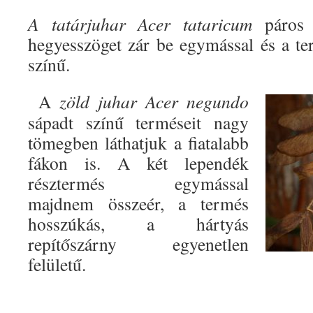
A tatárjuhar Acer tataricum
páros i
hegyesszöget zár be egymással és a ter
színű.
A
zöld juhar
Acer negundo
sápadt színű terméseit nagy
tömegben láthatjuk a fiatalabb
fákon is. A két lependék
résztermés egymással
majdnem összeér, a termés
hosszúkás, a hártyás
repítőszárny egyenetlen
felületű.