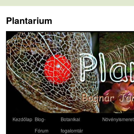
Kilépés
a
Plantarium
tartalomba
Kezdőlap
Blog-
Botanikai
Növényismeret
Fórum
fogalomtár