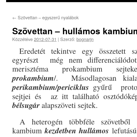
←
Szövettan – egyszerű nyalábok
Szövettan – hullámos kambiu
Közzétéve
2012-07-31
|
Szerző:
bognarjn
Eredetét tekintve egy összetett szö
egyrészt még nem differenciálódott
merisztéma prokambium sej
prokambium
/. Másodlagosan kiala
perikambium/periciklus
gyűrű protox
sejtjei és az itt található osztódóké
bélsugár
alapszöveti sejtek.
A heterogén többféle szövetből k
kezdetben hullámos
kambium
lefutás