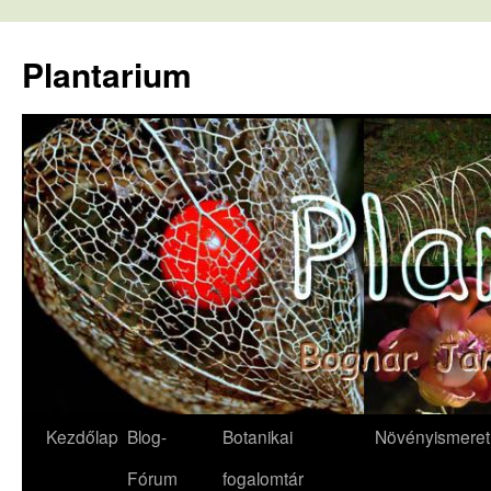
Kilépés
a
Plantarium
tartalomba
Kezdőlap
Blog-
Botanikai
Növényismeret
Fórum
fogalomtár