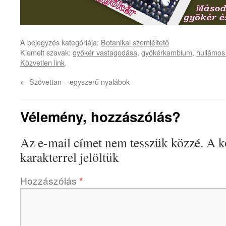
A bejegyzés kategóriája:
Botanikai szemléltető
Kiemelt szavak:
gyökér vastagodása
,
gyökérkambium
,
hullámo
Közvetlen link
.
←
Szövettan – egyszerű nyalábok
Vélemény, hozzászólás?
Az e-mail címet nem tesszük közzé.
A k
karakterrel jelöltük
Hozzászólás
*