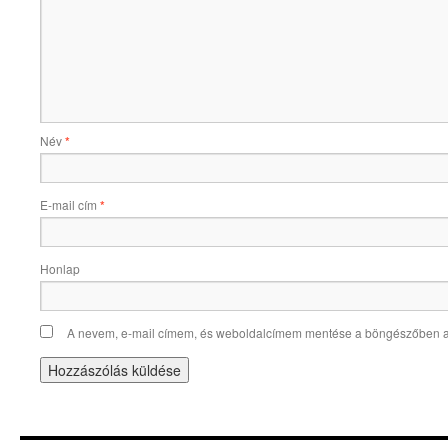
Név
*
E-mail cím
*
Honlap
A nevem, e-mail címem, és weboldalcímem mentése a böngészőben 