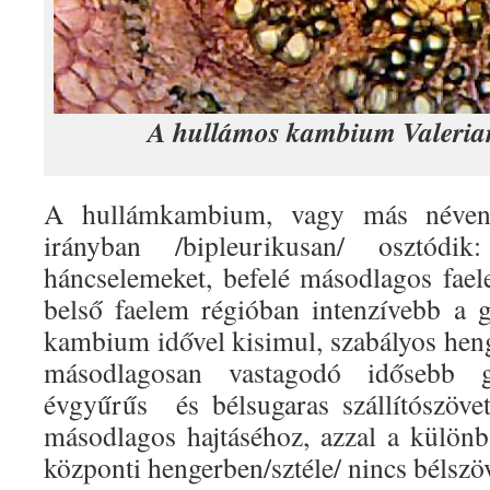
A hullámos kambium Valeria
A hullámkambium, vagy más néven
irányban /bipleurikusan/ osztódik
háncselemeket, befelé másodlagos fael
belső faelem régióban intenzívebb a 
kambium idővel kisimul, szabályos heng
másodlagosan vastagodó idősebb g
évgyűrűs és bélsugaras szállítószövet
másodlagos hajtáséhoz, azzal a külön
központi hengerben/sztéle/ nincs bélszöv