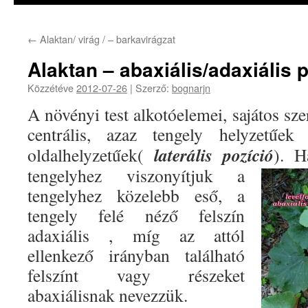
←
Alaktan/ virág / – barkavirágzat
Alaktan – abaxiális/adaxiális 
Közzétéve
2012-07-26
|
Szerző:
bognarjn
A növényi test alkotóelemei, sajátos sze
centrális, azaz tengely helyzetűek
laterális pozíció
oldalhelyzetűek(
).
Ha
tengelyhez viszonyítjuk a
tengelyhez közelebb eső, a
tengely felé néző felszín
adaxiális , míg az attól
ellenkező irányban található
felszínt vagy részeket
abaxiálisnak nevezzük.