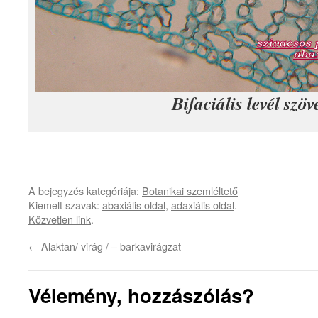
Bifaciális levél szöv
A bejegyzés kategóriája:
Botanikai szemléltető
Kiemelt szavak:
abaxiális oldal
,
adaxiális oldal
.
Közvetlen link
.
←
Alaktan/ virág / – barkavirágzat
Vélemény, hozzászólás?