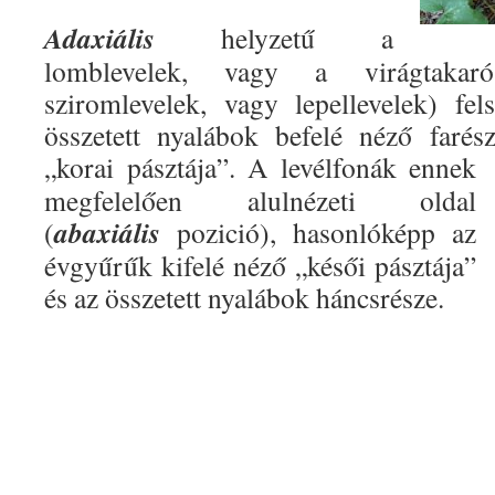
Adaxiális
helyzetű a
lomblevelek, vagy a virágtakar
sziromlevelek, vagy lepellevelek) fe
összetett nyalábok befelé néző faré
„korai pásztája”.
A levélfonák ennek
megfelelően alulnézeti oldal
abaxiális
(
pozició), hasonlóképp az
évgyűrűk kifelé néző „késői pásztája”
és az összetett nyalábok háncsrésze.