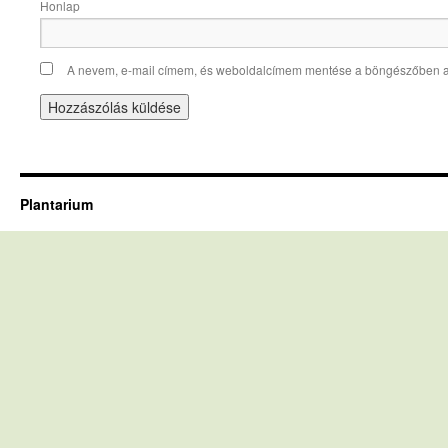
Honlap
A nevem, e-mail címem, és weboldalcímem mentése a böngészőben 
Plantarium