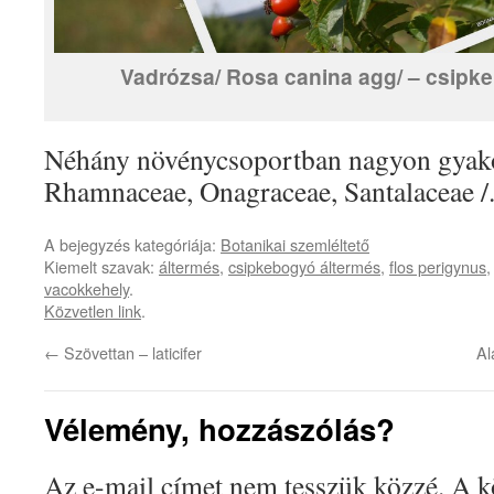
Vadrózsa/ Rosa canina agg/ – csipk
Néhány növénycsoportban nagyon gyakor
Rhamnaceae, Onagraceae, Santalaceae /
A bejegyzés kategóriája:
Botanikai szemléltető
Kiemelt szavak:
áltermés
,
csipkebogyó áltermés
,
flos perigynus
vacokkehely
.
Közvetlen link
.
←
Szövettan – laticifer
Al
Vélemény, hozzászólás?
Az e-mail címet nem tesszük közzé.
A k