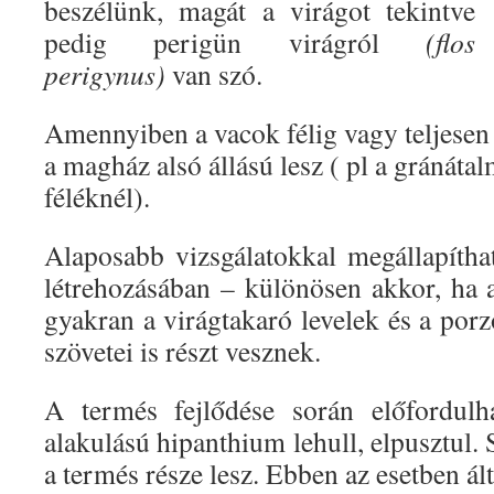
beszélünk, magát a virágot tekintve
pedig perigün virágról
(flos
perigynus)
van szó.
Amennyiben a vacok félig vagy teljesen
a magház alsó állású lesz ( pl a gránátal
féléknél).
Alaposabb vizsgálatokkal megállapíth
létrehozásában – különösen akkor, ha 
gyakran a virágtakaró levelek és a porz
szövetei is részt vesznek.
A termés fejlődése során előfordulh
alakulású hipanthium lehull, elpusztul
a termés része lesz. Ebben az esetben á