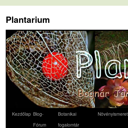
Kilépés
a
Plantarium
tartalomba
Kezdőlap
Blog-
Botanikai
Növényismeret
Fórum
fogalomtár