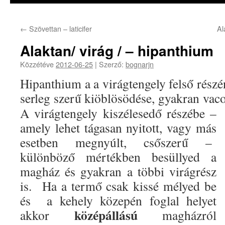
←
Szövettan – laticifer
Al
Alaktan/ virág / – hipanthium
Közzétéve
2012-06-25
|
Szerző:
bognarjn
Hipanthium a a virágtengely felső rész
serleg szerű kiöblösödése, gyakran vac
A virágtengely kiszélesedő részébe –
amely lehet tágasan nyitott, vagy más
esetben megnyúlt, csőszerű –
különböző mértékben besüllyed a
magház és gyakran a többi virágrész
is. Ha a termő csak kissé mélyed be
és a kehely közepén foglal helyet
középállású
akkor
magházról