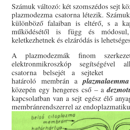
Számuk változó: két szomszédos sejt köz
plazmodezma csatorna létezik. Számuk
különböző falaiban is eltérő, s a ka
működésétől is függ és módosul,
keletkezhetnek és elzáródás is lehetséges
A plazmodezmák finom szerkeze
elektronmikroszkóp segítségével al
csatorna belsejét a sejteket
plazmalaemma
határoló membrán a
dezmot
közepén egy hengeres cső – a
kapcsolatban van a sejt egész élő any
membránrendszerrel az endoplazmatiku