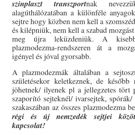
szinplaszt transzport
nak nevezz
alagúthálózatában a különféle anyagok
sejtre hogy közben nem kell a szomszéd
és kilépniük, nem kell a szabad mozgást
meg újra leküzdeniük. A kisebb 
plazmodezma-rendszeren át a mozgá
igényel és jóval gyorsabb.
A plazmodezmák általában a sejtoszt
születésekor keletkeznek, de később 
jöhetnek/ ilyenek pl a jellegzetes tör
szaporító sejteknél/ ivarsejtek, spórák/
szakaszában az összes plazmodezma bez
régi és új nemzedék sejtjei közöt
kapcsolat!