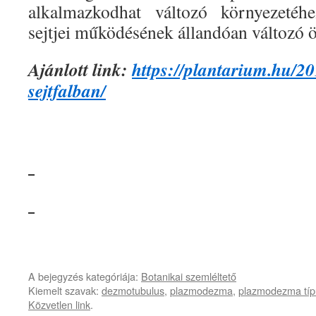
alkalmazkodhat változó környezetéh
sejtjei működésének állandóan változó 
Ajánlott link:
https://plantarium.hu/2
sejtfalban/
A bejegyzés kategóriája:
Botanikai szemléltető
Kiemelt szavak:
dezmotubulus
,
plazmodezma
,
plazmodezma típ
Közvetlen link
.