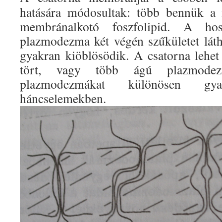
hatására módosultak: több bennük a 
membránalkotó foszfolipid. A ho
plazmodezma két végén szűkületet lát
gyakran kiöblösödik. A csatorna lehe
tört, vagy több ágú plazmodez
plazmodezmákat különösen gy
háncselemekben.