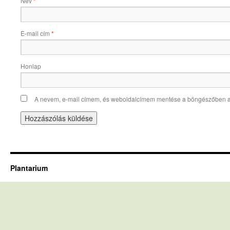
Név
*
E-mail cím
*
Honlap
A nevem, e-mail címem, és weboldalcímem mentése a böngészőben 
Plantarium