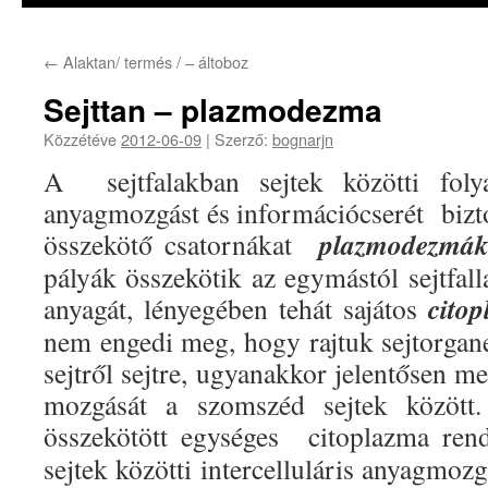
←
Alaktan/ termés / – áltoboz
Sejttan – plazmodezma
Közzétéve
2012-06-09
|
Szerző:
bognarjn
A sejtfalakban sejtek közötti folya
anyagmozgást és információcserét bizto
plazmodezmá
összekötő csatornákat
pályák összekötik az egymástól sejtfalla
cito
anyagát, lényegében tehát sajátos
nem engedi meg, hogy rajtuk sejtorga
sejtről sejtre, ugyanakkor jelentősen 
mozgását a szomszéd sejtek között
összekötött egységes citoplazma ren
sejtek közötti intercelluláris anyagmoz