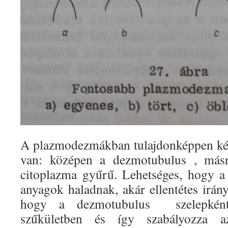
A plazmodezmákban tulajdonképpen két
van: középen a dezmotubulus , másré
citoplazma gyűrű. Lehetséges, hogy a
anyagok haladnak, akár ellentétes irán
hogy a dezmotubulus szelepkén
szűkületben és így szabályozza 