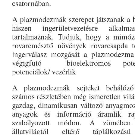
csatornában.
A plazmodezmák szerepet játszanak a bi
hiszen ingerületvezetésre alkal
tartalmaznak. Tudjuk, hogy a mimóza
rovaremésztő növények rovarcsapda t
ingerválasz mozgását a plazmodezm
végigfutó bioelektromos potenci
potenciálok/ vezérlik
A plazmodezmák sejteket behálózó 
számos részletében még ismeretlen vil
gazdag, dinamikusan változó anyagmozg
anyagok és információ áramlik raj
szabályozott módon. A zömében 
állatvilágtól eltérő táplálkozá