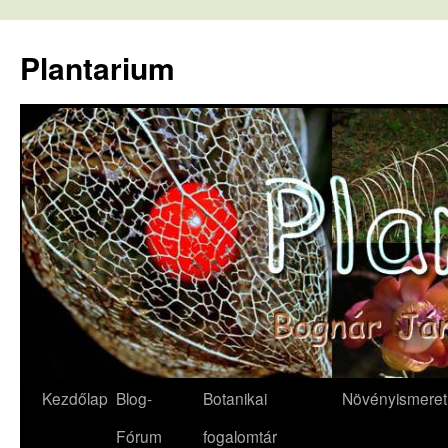
Kilépés
a
Plantarium
tartalomba
Kezdőlap
Blog-
Botanikai
Növényismeret
Fórum
fogalomtár