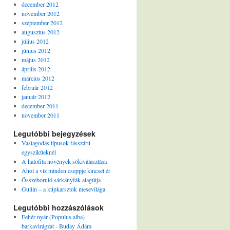
december 2012
november 2012
szeptember 2012
augusztus 2012
július 2012
június 2012
május 2012
április 2012
március 2012
február 2012
január 2012
december 2011
november 2011
Legutóbbi bejegyzések
Vastagodás típusok fásszárú
egyszikűeknél
A halofita növények sókiválasztása
Ahol a víz minden cseppje kincset ér
Összeboruló sárkányfák alagútja
Guilin – a kúpkarsztok mesevilága
Legutóbbi hozzászólások
Fehér nyár (Populus alba)
barkavirágzat - Buday Ádám