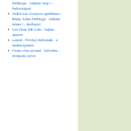
fotóblogja
-
Alaktan/ virág / –
barkavirágzat
Jerikói lonc (Lonicera caprifilium) |
Buday Ádám fotóblogja
-
Alaktan/
termés / – ikerbogyó
Live Draw HK Lotto
-
Sejttan –
aleuron
content
-
Növényi életformák – a
tundravegetáció
Create a free account
-
Szövettan –
leválasztó szövet