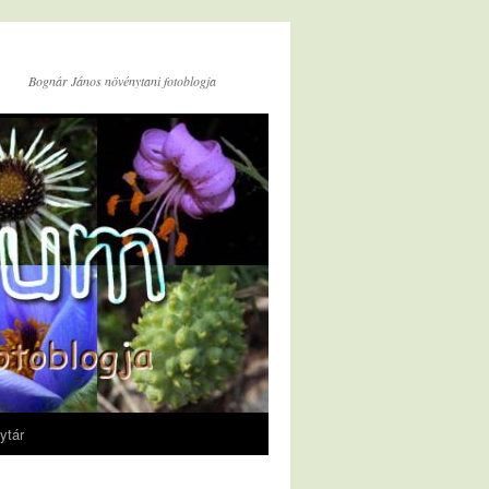
Bognár János növénytani fotoblogja
ytár