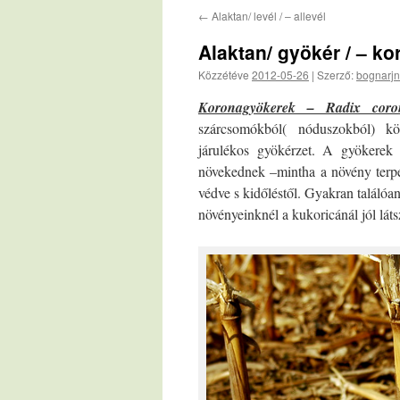
←
Alaktan/ levél / – allevél
Alaktan/ gyökér / – k
Közzétéve
2012-05-26
|
Szerző:
bognarjn
Koronagyökerek – Radix coro
szárcsomókból( nóduszokból) körk
járulékos gyökérzet. A gyökerek 
növekednek –mintha a növény terpes
védve s kidőléstől. Gyakran találóa
növényeinknél a kukoricánál jól lát