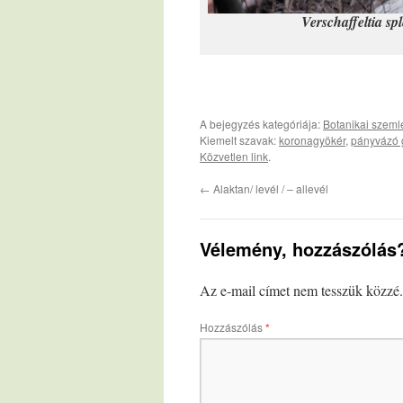
Verschaffeltia s
A bejegyzés kategóriája:
Botanikai szemlé
Kiemelt szavak:
koronagyökér
,
pányvázó 
Közvetlen link
.
←
Alaktan/ levél / – allevél
Vélemény, hozzászólás
Az e-mail címet nem tesszük közzé.
Hozzászólás
*