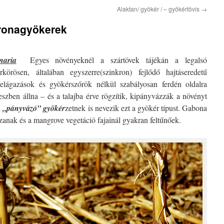
Alaktan/ gyökér / – gyökértövis
→
oronagyökerek
naria
Egyes növényeknél a szártövek tájékán a legalsó
örösen, általában egyszerre(szinkron) fejlődő hajtáseredetű
elágazások és gyökérszőrök nélkül szabályosan ferdén oldalra
zben állna – és a talajba érve rögzítik, kipányvázzák a növényt
n
„pányvázó”
gyökér
zetnek is nevezik ezt a gyökér típust. Gabona
szanak és a mangrove vegetáció fajainál gyakran feltűnőek.