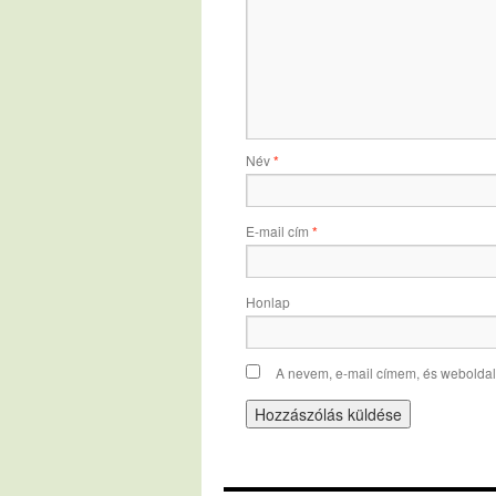
Név
*
E-mail cím
*
Honlap
A nevem, e-mail címem, és webold