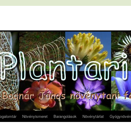
fogalomtár
Növényismeret
Barangolások
Növénytárlat
Gyógynövén