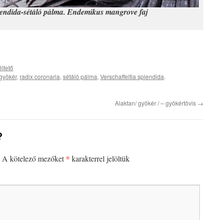
plendida-sétáló pálma. Endemikus mangrove faj
ltető
gyökér
,
radix coronaria
,
sétáló pálma
,
Verschaffeltia splendida
.
Alaktan/ gyökér / – gyökértövis
→
?
*
A kötelező mezőket
karakterrel jelöltük