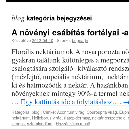
blog
kategória bejegyzései
A növényi csábítás fortélyai -
Közzétéve
2012-04-10
|
Szerző:
bognarjn
Florális nektáriumok A rovarporozta n
gyakran találunk különleges a megporzá
csalogtására szolgáló kiválasztó rends
(mézfejtő, nupciális nektárium, nektár
ki és halmozódik a nektár. A hazánkban
növényeknek mintegy 90%-a termel nekt
…
Egy kattintás ide a folytatáshoz….
Kategória:
blog
|
Címke:
Aconitum virág
,
Couroupita virág
,
Euph
nektárium
,
Helleborus virág
,
illatepidermisz
,
nektár összetétele
,
virágok
,
sztaminodium
|
Hozzászólás most!