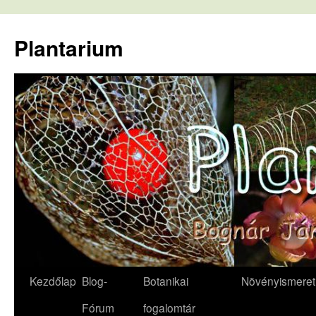
Kilépés
a
Plantarium
tartalomba
Kezdőlap
Blog-
Botanikai
Növényismeret
Fórum
fogalomtár