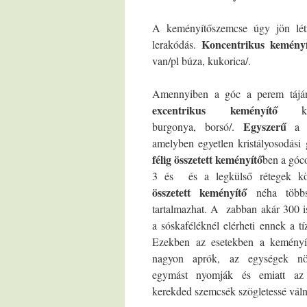
A keményítőszemcse úgy jön létre
Koncentrikus kemény
lerakódás.
van/pl búza, kukorica/.
Amennyiben a góc a perem táján
excentrikus
keményítő
kele
Egyszerű
burgonya, borsó/.
a k
amelyben egyetlen kristályosodási
félig összetett keményítő
ben a góc
3 és és a legkülső rétegek k
összetett keményítő
néha többs
tartalmazhat. A zabban akár 300 is
a sóskaféléknél elérheti ennek a tíz
Ezekben az esetekben a keményí
nagyon aprók, az egységek nö
egymást nyomják és emiatt az
kerekded szemcsék szögletessé vál