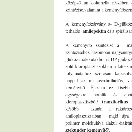
középső un columella részében e
szintézise,valamint a keményítőszemc
A keményítőzárvány a- D-glükóz 
amilopektin
térhálós
és a spirális
A keményítő szintézise a máj
szintéziséhez hasonlóan nagyenergi
glukóz molekulákból /UDP-glukóz/ 
zöld kloroplasztiszokban a fotoszin
folyamataihoz szorosan kapcsolv
asszimilációs
nappal az un
, v
keményítő. Éjszaka ez kisebb
egységekre bomlik és elvá
tranzitorikus 
kloroplasztiszból/
később azután a raktározó
amiloplasztiszaiban majd újra
raktá
polimer molekulává alakul /
szekunder keményítő
/.