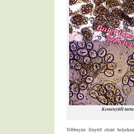
Keményítőt tarta
Többnyire fénytől elzárt helyeke