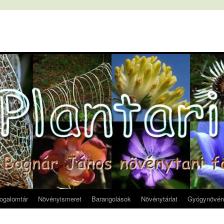
fogalomtár
Növényismeret
Barangolások
Növénytárlat
Gyógynövén