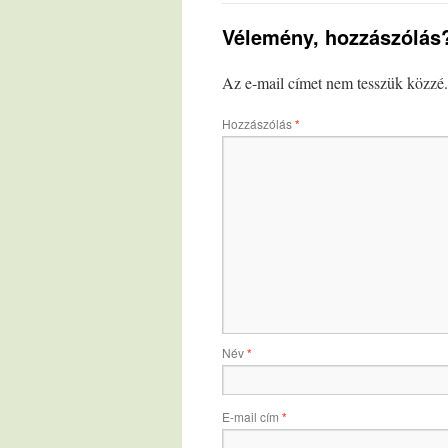
Vélemény, hozzászólás
Az e-mail címet nem tesszük közzé.
Hozzászólás
*
Név
*
E-mail cím
*