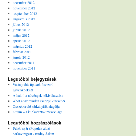
december 2012
november 2012
szeptember 2012
augusztus 2012
július 2012
június 2012
május 2012
április 2012
március 2012
február 2012
január 2012
december 2011
november 2011
Legutóbbi bejegyzések
Vastagodás típusok fásszárú
egyszikűeknél
A halofita növények sókiválasztása
Ahol a víz minden cseppje kincset ér
Összeboruló sárkányfák alagútja
Guilin – a kúpkarsztok mesevilága
Legutóbbi hozzászólások
Fehér nyár (Populus alba)
barkavirágzat - Buday Ádám