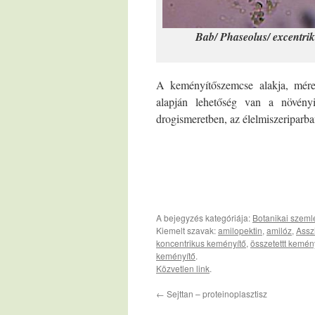
Bab/ Phaseolus/ excentrik
A keményítőszemcse alakja, méret
alapján lehetőség van a növényi
drogismeretben, az élelmiszeriparba
A bejegyzés kategóriája:
Botanikai szemlé
Kiemelt szavak:
amilopektin
,
amilóz
,
Assz
koncentrikus keményítő
,
összetettt kemén
keményítő
.
Közvetlen link
.
←
Sejttan – proteinoplasztisz