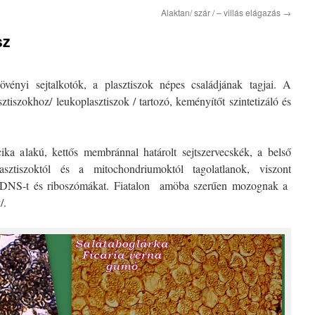
Alaktan/ szár / – villás elágazás
→
sz
vényi sejtalkotók, a plasztiszok népes családjának tagjai. A
tiszokhoz/ leukoplasztiszok / tartozó, keményítőt szintetizáló és
ka alakú, kettős membránnal határolt sejtszervecskék, a belső
sztiszoktól és a mitochondriumoktól tagolatlanok, viszont
ris DNS-t és riboszómákat. Fiatalon amöba szerűen mozognak a
k
/.