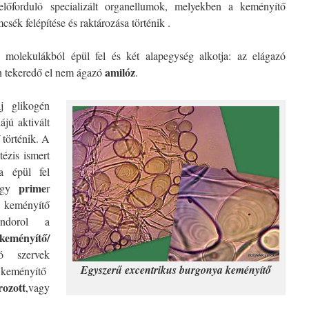
lőforduló specializált organellumok, melyekben a keményítő
sék felépítése és raktározása történik .
molekulákból épül fel és két alapegység alkotja: az elágazó
amilóz
an tekeredő el nem ágazó
.
 glikogén
ájú aktivált
történik. A
tézis ismert
a épül fel
prime
agy
r
 keményítő
ndorol a
keményítő/
 szervek
Egyszerű excentrikus burgonya keményítő
 keményítő
rozott
,vagy