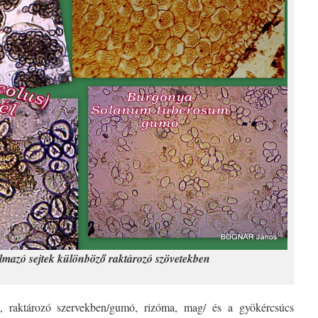
lmazó sejtek különböző raktározó szövetekben
n, raktározó szervekben/gumó, rizóma, mag/ és a gyökércsúcs