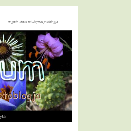
Bognár János növénytani fotoblogja
ytár