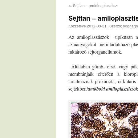
←
Sejttan – proteinoplasztisz
Sejttan – amiloplaszti
Közzétéve
2012-03-31
|
Szerző:
bognarjn
Az amiloplasztiszok tipikusan nö
színanyagokat nem tartalmazó plasz
raktározó sejtorganellumok.
Általában gömb, orsó, vagy pálci
membránjaik eltérően a kloropla
tartalmaznak prokarióta, cirkulá
sejtekben/
amöboid amiloplasztiszo