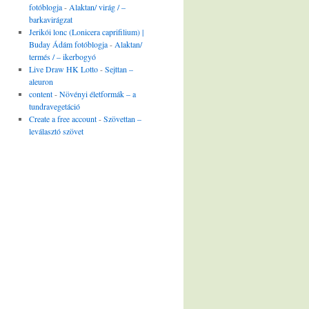
fotóblogja
-
Alaktan/ virág / –
barkavirágzat
Jerikói lonc (Lonicera caprifilium) |
Buday Ádám fotóblogja
-
Alaktan/
termés / – ikerbogyó
Live Draw HK Lotto
-
Sejttan –
aleuron
content
-
Növényi életformák – a
tundravegetáció
Create a free account
-
Szövettan –
leválasztó szövet