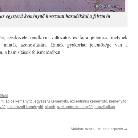
us egyszerű keményítő hosszanti hasadékkal a felszínén
e, szerkezete rendkívül változatos és fajra jellemző, melynek
 minták azonosítására. Ennek gyakorlati jelentősége van a
n, a hamisítások felismerésében.
ltető
imilációs kemányítő
,
egyszerű keményítő
,
excentrikus keményítő
,
keményítő
,
yítő
,
raktározott keményítő
,
starch
,
szekunder keményítő
,
tranzitórikus
Alaktan/ szár / – villás elágazás
→