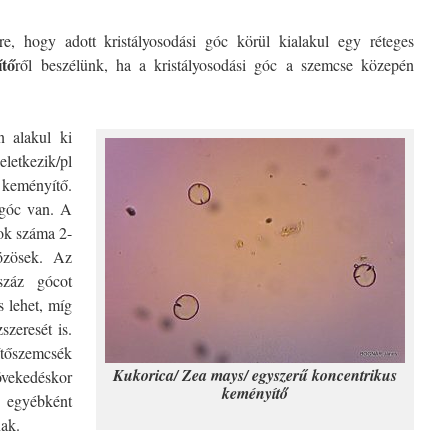
, hogy adott kristályosodási góc körül kialakul egy réteges
ítő
ről beszélünk, ha a kristályosodási góc a szemcse közepén
 alakul ki
tkezik/pl
eményítő.
 góc van. A
ok száma 2-
özösek. Az
záz gócot
 lehet, míg
szeresét is.
tőszemcsék
Kukorica/ Zea mays/ egyszerű koncentrikus
vekedéskor
keményítő
 egyébként
nak.