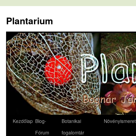
Kilépés
a
Plantarium
tartalomba
Kezdőlap
Blog-
Botanikai
Növényismeret
Fórum
fogalomtár