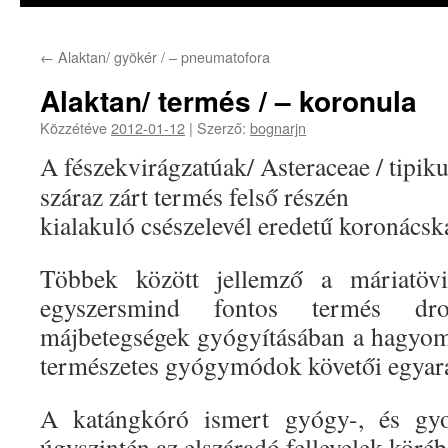
←
Alaktan/ gyökér / – pneumatofora
Alaktan/ termés / – koronula
Közzétéve
2012-01-12
|
Szerző:
bognarjn
A fészekvirágzatúak/ Asteraceae / tipik
száraz zárt termés felső részén
kialakuló csészelevél eredetű koronácsk
Többek között jellemző a máriatövi
egyszersmind fontos termés dr
májbetegségek gyógyításában a hagyom
természetes gyógymódok követői egyará
A katángkóró ismert gyógy-, és gy
úgyszintén az elszáradó fellevelek köréb