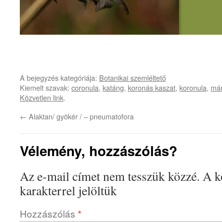
A bejegyzés kategóriája:
Botanikai szemléltető
Kiemelt szavak:
coronula
,
katáng
,
koronás kaszat
,
koronula
,
már
Közvetlen link
.
←
Alaktan/ gyökér / – pneumatofora
Vélemény, hozzászólás?
Az e-mail címet nem tesszük közzé.
A k
karakterrel jelöltük
Hozzászólás
*