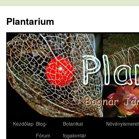
Kilépés
a
Plantarium
tartalomba
Kezdőlap
Blog-
Botanikai
Növényismeret
Fórum
fogalomtár