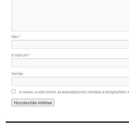
Név
*
E-mail cím
*
Honlap
A nevem, e-mail címem, és weboldalcímem mentése a böngészőben 