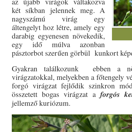
az újabb virágok váltakozva
két síkban jelennek meg. A
nagyszámú virág egy
áltengelyt hoz létre, amely egy
darabig egyenesen növekedik,
egy idő múlva azonban
pásztorbot szerűen görbül kunkort képe
Gyakran találkozunk ebben a növ
virágzatokkal, melyekben a főtengely vég
forgó virágzat fejlődik szinkron mó
forgós ke
összetett bogas virágzat a
jellemző kuriózum.