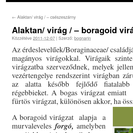
←
Alaktan/ virág / – csészeszárny
Alaktan/ virág / – boragoid vir
Közzétéve
2011-12-07
|
Szerző:
bognarjn
Az érdeslevelűek/Boraginaceae/ családj
magányos virágokkal. Virágaik szinte
virágzatba szerveződnek, melyek jelle
vezértengelye rendszerint virágban zár
az alatta később fejlődő fiatalab
régebbieket. A bogas virágzat emiatt
fürtös virágzat, különösen akkor, ha össz
A boragoid virágzat alapja a
forgó,
murvaleveles
amelyben