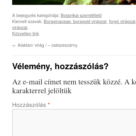
A bejegyzés kategóriája:
Botanikai szemléltető
Kiemelt szavak:
Boraginaceae. boragoid virágzat
,
forgó virágzat
virágzat
.
Közvetlen link
.
←
Alaktan/ virág / – csészeszárny
Vélemény, hozzászólás?
Az e-mail címet nem tesszük közzé.
A k
karakterrel jelöltük
Hozzászólás
*