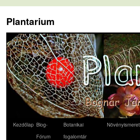
Kilépés
a
Plantarium
tartalomba
Kezdőlap
Blog-
Botanikai
Növényismeret
Fórum
fogalomtár