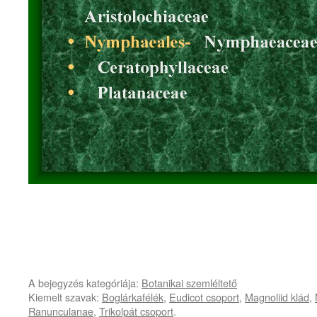
A bejegyzés kategóriája:
Botanikai szemléltető
Kiemelt szavak:
Boglárkafélék
,
Eudicot csoport
,
Magnoliid klád
,
Ranunculanae
,
Trikolpát csoport
.