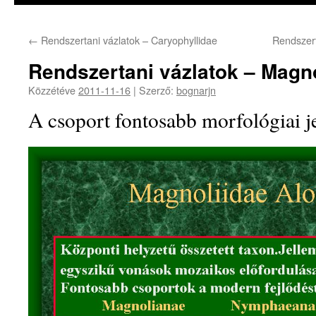
←
Rendszertani vázlatok – Caryophyllidae
Rendszert
Rendszertani vázlatok – Magno
Közzétéve
2011-11-16
|
Szerző:
bognarjn
A csoport fontosabb morfológiai j