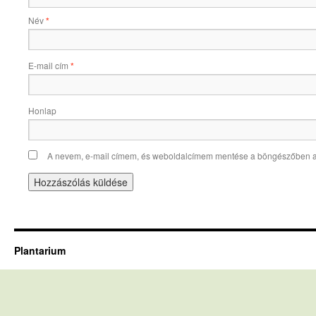
Név
*
E-mail cím
*
Honlap
A nevem, e-mail címem, és weboldalcímem mentése a böngészőben 
Plantarium