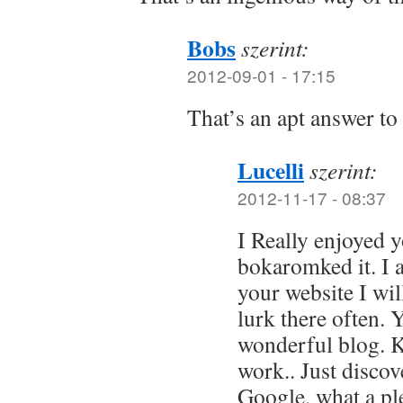
Bobs
szerint:
2012-09-01 - 17:15
That’s an apt answer to
Lucelli
szerint:
2012-11-17 - 08:37
I Really enjoyed y
bokaromked it. I a
your website I wil
lurk there often. 
wonderful blog. 
work.. Just discov
Google, what a pl