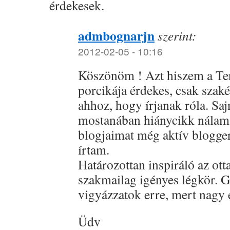
érdekesek.
admbognarjn
szerint:
2012-02-05 - 10:16
Köszönöm ! Azt hiszem a T
porcikája érdekes, csak szakér
ahhoz, hogy írjanak róla. Saj
mostanában hiánycikk nálam.
blogjaimat még aktív blogge
írtam.
Határozottan inspiráló az otta
szakmailag igényes légkör. 
vigyázzatok erre, mert nagy 
Üdv