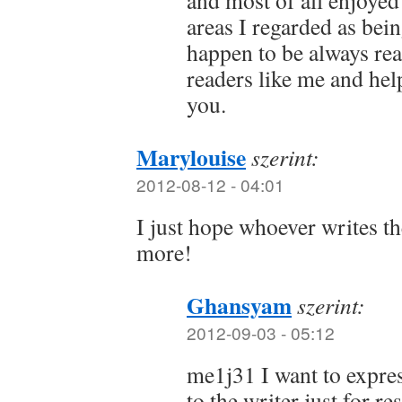
and most of all enjoye
areas I regarded as bei
happen to be always rea
readers like me and hel
you.
Marylouise
szerint:
2012-08-12 - 04:01
I just hope whoever writes t
more!
Ghansyam
szerint:
2012-09-03 - 05:12
me1j31 I want to expre
to the writer just for r