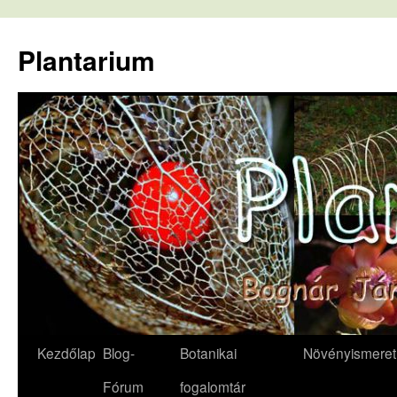
Kilépés
a
Plantarium
tartalomba
Kezdőlap
Blog-
Botanikai
Növényismeret
Fórum
fogalomtár