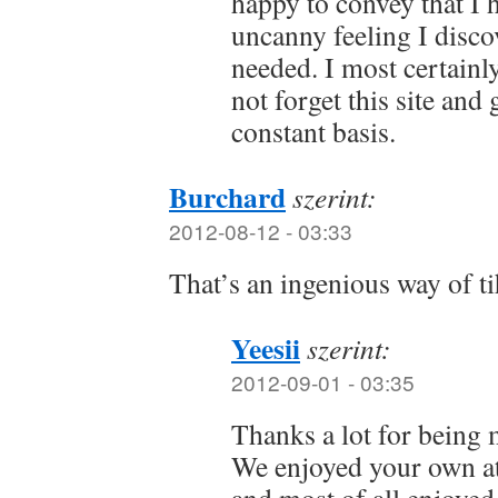
happy to convey that I 
uncanny feeling I disco
needed. I most certainl
not forget this site and 
constant basis.
Burchard
szerint:
2012-08-12 - 03:33
That’s an ingenious way of ti
Yeesii
szerint:
2012-09-01 - 03:35
Thanks a lot for being m
We enjoyed your own atr