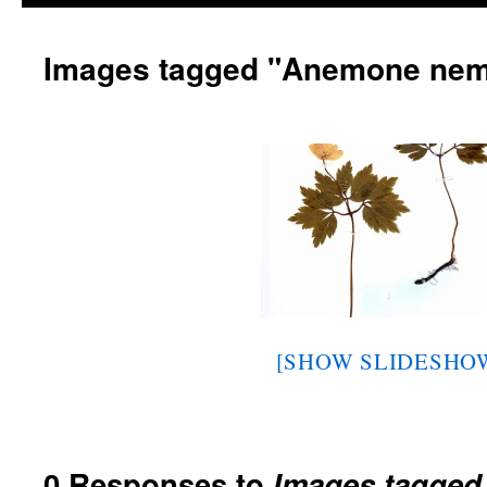
Images tagged "Anemone ne
[SHOW SLIDESHO
0 Responses to
Images tagge