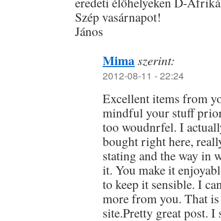
eredeti élőhelyeken D-Afrik
Szép vasárnapot!
János
Mima
szerint:
2012-08-11 - 22:24
Excellent items from yo
mindful your stuff prior
too woudnrfel. I actual
bought right here, reall
stating and the way in 
it. You make it enjoyabl
to keep it sensible. I ca
more from you. That is
site.Pretty great post.