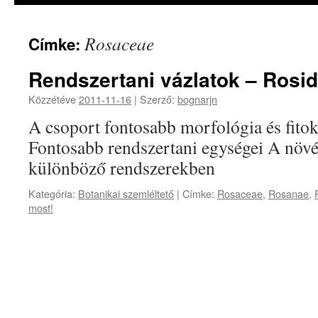
Rosaceae
Címke:
Rendszertani vázlatok – Rosi
Közzétéve
2011-11-16
|
Szerző:
bognarjn
A csoport fontosabb morfológia és fitok
Fontosabb rendszertani egységei A növé
különböző rendszerekben
Kategória:
Botanikai szemléltető
|
Címke:
Rosaceae
,
Rosanae
,
most!