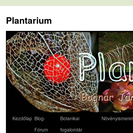
Kilépés
a
Plantarium
tartalomba
Kezdőlap
Blog-
Botanikai
Növényismeret
Fórum
fogalomtár