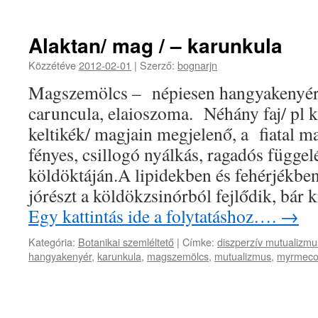
Alaktan/ mag / – karunkula
Közzétéve
2012-02-01
|
Szerző:
bognarjn
Magszemölcs – népiesen hangyakenyér
caruncula, elaioszoma. Néhány faj/ pl ku
keltikék/ magjain megjelenő, a fiatal 
fényes, csillogó nyálkás, ragadós függe
köldöktáján.A lipidekben és fehérjékb
jórészt a köldökzsinórból fejlődik, bár
Egy kattintás ide a folytatáshoz….
→
Kategória:
Botanikai szemléltető
|
Címke:
diszperzív mutualizmu
hangyakenyér
,
karunkula
,
magszemölcs
,
mutualizmus
,
myrmeco