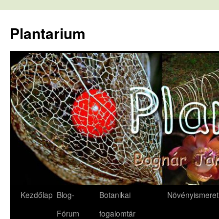
Kilépés
a
Plantarium
tartalomba
Kezdőlap
Blog-
Botanikai
Növényismeret
Fórum
fogalomtár