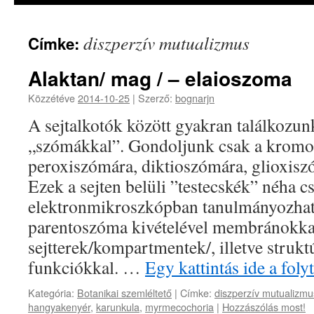
diszperzív mutualizmus
Címke:
Alaktan/ mag / – elaioszoma
Közzétéve
2014-10-25
|
Szerző:
bognarjn
A sejtalkotók között gyakran találkozun
„szómákkal”. Gondoljunk csak a kromo
peroxiszómára, diktioszómára, glioxisz
Ezek a sejten belüli ”testecskék” néha c
elektronmikroszkópban tanulmányozha
parentoszóma kivételével membránokkal 
sejtterek/kompartmentek/, illetve struk
funkciókkal. …
Egy kattintás ide a fol
Kategória:
Botanikai szemléltető
|
Címke:
diszperzív mutualizmu
hangyakenyér
,
karunkula
,
myrmecochoria
|
Hozzászólás most!